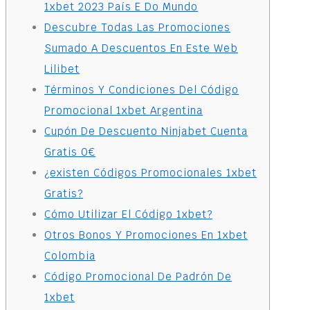
1xbet 2023 País E Do Mundo
Descubre Todas Las Promociones
Sumado A Descuentos En Este Web
Lilibet
Términos Y Condiciones Del Código
Promocional 1xbet Argentina
Cupón De Descuento Ninjabet Cuenta
Gratis 0€
¿existen Códigos Promocionales 1xbet
Gratis?
Cómo Utilizar El Código 1xbet?
Otros Bonos Y Promociones En 1xbet
Colombia
Código Promocional De Padrón De
1xbet