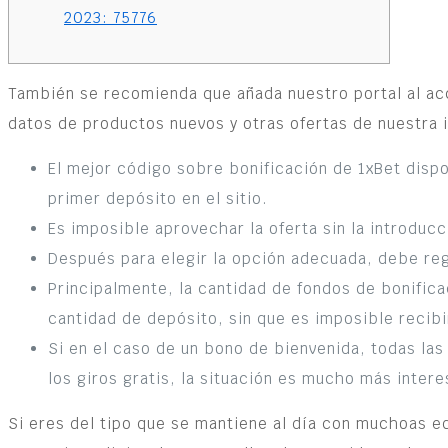
2023: 75776
También se recomienda que añada nuestro portal al a
datos de productos nuevos y otras ofertas de nuestra 
El mejor código sobre bonificación de 1xBet disp
primer depósito en el sitio.
Es imposible aprovechar la oferta sin la introduc
Después para elegir la opción adecuada, debe regi
Principalmente, la cantidad de fondos de bonific
cantidad de depósito, sin que es imposible recibi
Si en el caso de un bono de bienvenida, todas las
los giros gratis, la situación es mucho más intere
Si eres del tipo que se mantiene al día con muchoas e