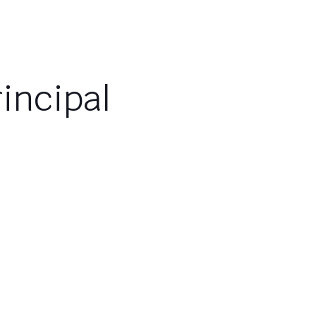
rincipal