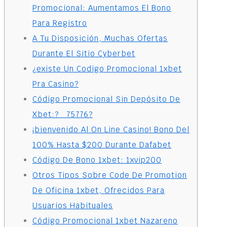
Promocional: Aumentamos El Bono
Para Registro
A Tu Disposición, Muchas Ofertas
Durante El Sitio Cyberbet
¿existe Un Codigo Promocional 1xbet
Pra Casino?
Código Promocional Sin Depósito De
Xbet:? 75776?
¡bienvenido Al On Line Casino! Bono Del
100% Hasta $200 Durante Dafabet
Código De Bono 1xbet: 1xvip200
Otros Tipos Sobre Code De Promotion
De Oficina 1xbet, Ofrecidos Para
Usuarios Habituales
Código Promocional 1xbet Nazareno