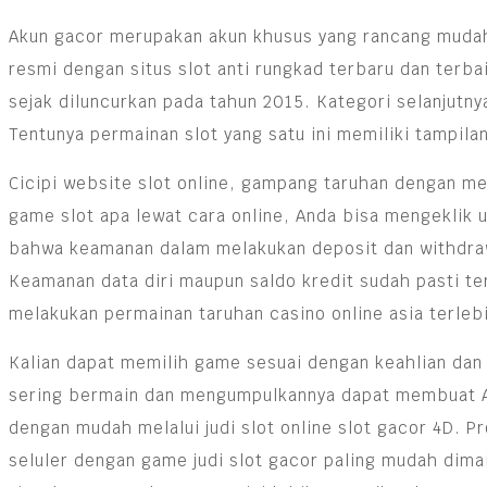
Akun gacor merupakan akun khusus yang rancang mudah
resmi dengan situs slot anti rungkad terbaru dan terb
sejak diluncurkan pada tahun 2015. Kategori selanjutnya
Tentunya permainan slot yang satu ini memiliki tampila
Cicipi website slot online, gampang taruhan dengan me
game slot apa lewat cara online, Anda bisa mengeklik
bahwa keamanan dalam melakukan deposit dan withdrawa
Keamanan data diri maupun saldo kredit sudah pasti t
melakukan permainan taruhan casino online asia terle
Kalian dapat memilih game sesuai dengan keahlian dan
sering bermain dan mengumpulkannya dapat membuat An
dengan mudah melalui judi slot online slot gacor 4D. P
seluler dengan game judi slot gacor paling mudah dima