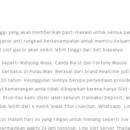
tinggi yang akan memberikan pasti maxwin untuk semua p
t gacor anti rungkad berkesempatan untuk memicu kelua
 slot gacor akan seikit lebih tinggi dari bet biasanya.
n seperti Mahjong Ways, Candy Burst dan Fortune Mouse
erbasis di Pulau Man. Berasal dari brand Realtime judi f
 20 tahun. Keunggulan lainnya berupa penyediaan provid
akut kemenangan anda tidak dibayarkan karena hanya Slot
rioritas kami disini ialah seluruh transaksi Deposit, w
dak lebih dari 4 menit lewat fitur Livechat, Whatsapp, L
 malam hari ini yang ringan untuk menang seperti live k
 permainkan waktu 24 jam nonstop. Link slot server Thai