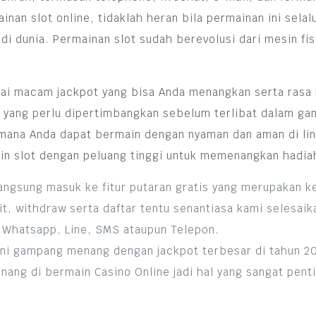
nan slot online, tidaklah heran bila permainan ini selal
di dunia. Permainan slot sudah berevolusi dari mesin fis
gai macam jackpot yang bisa Anda menangkan serta ras
ng yang perlu dipertimbangkan sebelum terlibat dalam gam
 mana Anda dapat bermain dengan nyaman dan aman di li
sin slot dengan peluang tinggi untuk memenangkan hadia
 langsung masuk ke fitur putaran gratis yang merupakan k
sit, withdraw serta daftar tentu senantiasa kami selesaik
t, Whatsapp, Line, SMS ataupun Telepon.
 ini gampang menang dengan jackpot terbesar di tahun 2
nang di bermain Casino Online jadi hal yang sangat pent