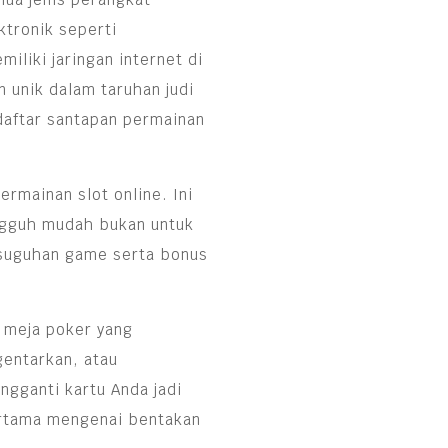
tronik seperti
iliki jaringan internet di
 unik dalam taruhan judi
 daftar santapan permainan
mainan slot online. Ini
ngguh mudah bukan untuk
i suguhan game serta bonus
 meja poker yang
entarkan, atau
gganti kartu Anda jadi
ertama mengenai bentakan