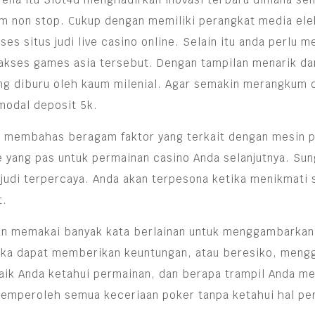
m non stop. Cukup dengan memiliki perangkat media elek
situs judi live casino online. Selain itu anda perlu mem
kses games asia tersebut. Dengan tampilan menarik dan
ering diburu oleh kaum milenial. Agar semakin merangkum
modal deposit 5k.
membahas beragam faktor yang terkait dengan mesin per
 yang pas untuk permainan casino Anda selanjutnya. Su
n judi terpercaya. Anda akan terpesona ketika menikmat
t.
an memakai banyak kata berlainan untuk menggambarkan
eka dapat memberikan keuntungan, atau beresiko, mengg
ik Anda ketahui permainan, dan berapa trampil Anda men
memperoleh semua keceriaan poker tanpa ketahui hal p