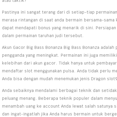
atau taktik?
Pastinya ini sangat terang dari di setiap-tiap permaina
merasa rintangan di saat anda bermain bersama-sama k
dapat mendapati bonus yang menarik di sini. Persiapa
dalam permainan taruhan judi tersebut.
Akun Gacor Big Bass Bonanza Big Bass Bonanza adalah
pengganda yang meningkat. Permainan ini juga memiliki
kelebihan dari akun gacor. Tidak hanya untuk pembayara
mendaftar slot menggunakan pulsa. Anda tidak perlu mem
Anda bisa dengan mudah menemukan jenis Dragon slot99
Anda sebaiknya mendalami berbagai teknik dan setidak
peluang menang. Beberapa teknik populer dalam menyusu
menambah uang ke account Anda lewat salah satunya s
dan ingat-ingatlah jika Anda harus bermain untuk berg