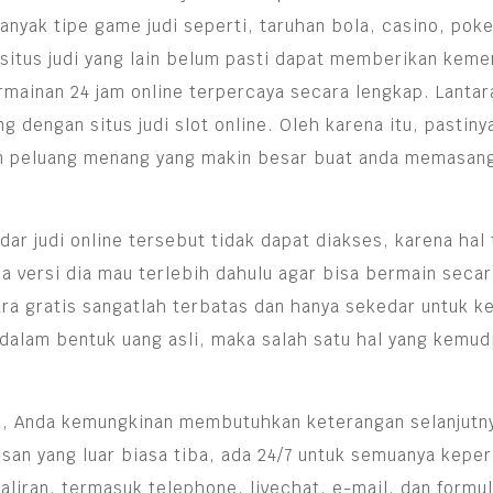
nyak tipe game judi seperti, taruhan bola, casino, poke
 situs judi yang lain belum pasti dapat memberikan kem
rmainan 24 jam online terpercaya secara lengkap. Lant
 dengan situs judi slot online. Oleh karena itu, pastinya
n peluang menang yang makin besar buat anda memasangk
andar judi online tersebut tidak dapat diakses, karena ha
versi dia mau terlebih dahulu agar bisa bermain secara
ara gratis sangatlah terbatas dan hanya sekedar untuk 
alam bentuk uang asli, maka salah satu hal yang kemudi
.
aik, Anda kemungkinan membutuhkan keterangan selanjut
isan yang luar biasa tiba, ada 24/7 untuk semuanya keper
liran, termasuk telephone, livechat, e-mail, dan formul