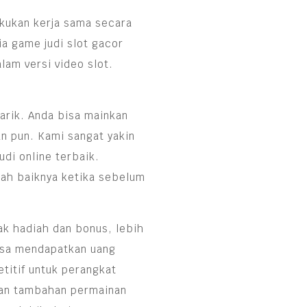
kukan kerja sama secara
a game judi slot gacor
lam versi video slot.
arik. Anda bisa mainkan
n pun. Kami sangat yakin
di online terbaik.
kah baiknya ketika sebelum
ak hadiah dan bonus, lebih
isa mendapatkan uang
etitif untuk perangkat
ngan tambahan permainan