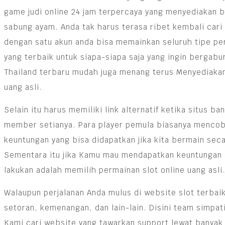
game judi online 24 jam terpercaya yang menyediakan ba
sabung ayam. Anda tak harus terasa ribet kembali cari
dengan satu akun anda bisa memainkan seluruh tipe pe
yang terbaik untuk siapa-siapa saja yang ingin bergabung
Thailand terbaru mudah juga menang terus Menyediaka
uang asli.
Selain itu harus memiliki link alternatif ketika situs b
member setianya. Para player pemula biasanya mencoba 
keuntungan yang bisa didapatkan jika kita bermain sec
Sementara itu jika Kamu mau mendapatkan keuntungan d
lakukan adalah memilih permainan slot online uang asli
Walaupun perjalanan Anda mulus di website slot terb
setoran, kemenangan, dan lain-lain. Disini team simpat
Kami cari website yang tawarkan support lewat banyak a