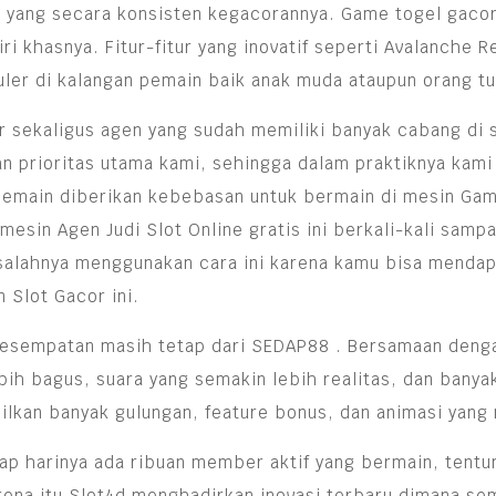
 yang secara konsisten kegacorannya. Game togel gacor S
i khasnya. Fitur-fitur yang inovatif seperti Avalanche R
uler di kalangan pemain baik anak muda ataupun orang tu
 sekaligus agen yang sudah memiliki banyak cabang di s
prioritas utama kami, sehingga dalam praktiknya kami
 pemain diberikan kebebasan untuk bermain di mesin Game
esin Agen Judi Slot Online gratis ini berkali-kali samp
 salahnya menggunakan cara ini karena kamu bisa menda
 Slot Gacor ini.
 kesempatan masih tetap dari SEDAP88 . Bersamaan deng
bih bagus, suara yang semakin lebih realitas, dan banya
pilkan banyak gulungan, feature bonus, dan animasi yan
iap harinya ada ribuan member aktif yang bermain, tentun
rena itu Slot4d menghadirkan inovasi terbaru dimana se