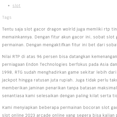
slot
Tags
Tentu saja slot gacor dragon wolrld juga memliki rtp 
memainkannya. Dengan fitur akun gacor ini, sobat slo
permainan. Dengan mengaktifkan fitur ini bet dari sobat
Nilai RTP di atas 96 persen bisa datangkan kemenanga
perniagaan Endon Technologies berfokus pada Asia dan b
1998, RTG sudah menghadirkan game sekitar lebih dari
jackpot hingga ratusan juta rupiah. Juga tidak perlu t
memberikan jaminan penarikan tanpa batasan maksimal. P
senantiasa kami selesaikan dengan paling kilat serta ti
Kami menyiapkan beberapa permainan bocoran slot gacor
slot online 2023 arcade online yang segera bisa kalian