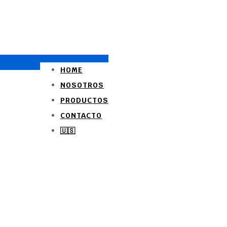
HOME
NOSOTROS
PRODUCTOS
CONTACTO
🇺🇸