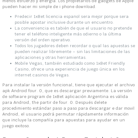
menos esfuerzo y energía. Los propietarios de gadgets de Apple
pueden hacer mi simple de i phone download.
Predecir 1xBet licencia espanol sera mejor porque sera
posible apostar inclusive durante un encuentro.
La conveniencia es tabién de que el usuario no pretende
tener el teléfono inteligente más odierno o la última
versión del orden operativo.
Todos los jugadores deben recordar o qual las apuestas se
pueden realizar libremente – sin las limitaciones de las
aplicaciones y otras herramientas.
Mobile Vegas, también estudiado como 1xBet Friendly
Casino, ofrece una experiencia de juego única en los
internet casinos de Vegas.
Para instalar la versión funcional, tiene que ejecutar el archivo
apk Android four. 0, que es descargar previamente. La versión
de software program de 1xBet aplicación Argentina es válida
para Android, the partir de four. 0. Después delete
procedimiento estándar paso a paso para descargar e dar movil
Android, el usuario podrá permutar rápidamente información
que incluye la compañía para apuestas para ayudar en un
juego exitoso.