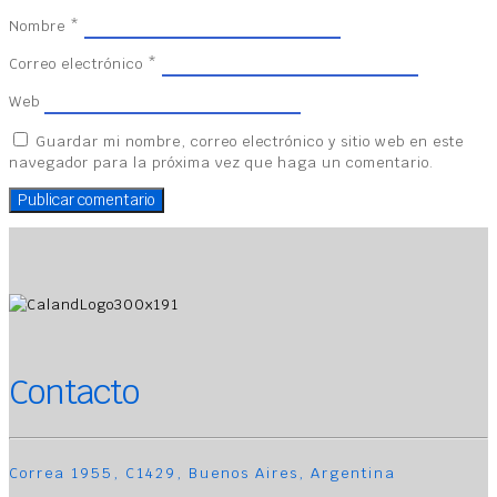
Nombre
*
Correo electrónico
*
Web
Guardar mi nombre, correo electrónico y sitio web en este
navegador para la próxima vez que haga un comentario.
Contacto
Correa 1955, C1429, Buenos Aires, Argentina