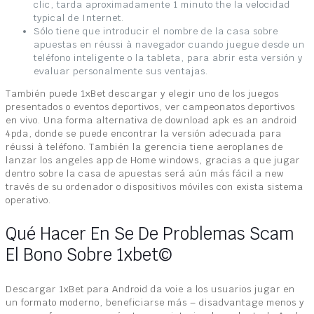
clic, tarda aproximadamente 1 minuto the la velocidad
typical de Internet.
Sólo tiene que introducir el nombre de la casa sobre
apuestas en réussi à navegador cuando juegue desde un
teléfono inteligente o la tableta, para abrir esta versión y
evaluar personalmente sus ventajas.
También puede 1xBet descargar y elegir uno de los juegos
presentados o eventos deportivos, ver campeonatos deportivos
en vivo. Una forma alternativa de download apk es an android
4pda, donde se puede encontrar la versión adecuada para
réussi à teléfono. También la gerencia tiene aeroplanes de
lanzar los angeles app de Home windows, gracias a que jugar
dentro sobre la casa de apuestas será aún más fácil a new
través de su ordenador o dispositivos móviles con exista sistema
operativo.
Qué Hacer En Se De Problemas Scam
El Bono Sobre 1xbet©
Descargar 1xBet para Android da voie a los usuarios jugar en
un formato moderno, beneficiarse más – disadvantage menos y