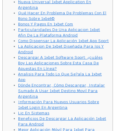
Nueva Universal 1xbet Application En
Argentina
Qué Hacer En Problema De Problemas Con El
Bono Sobre 1xbet©
Bonos Y Pagos En 1xbet Com
Particularidades De Una Aplicacion 1xbet
Afin De La Plataforma Android
Como Dispensar La Aplicación 1xbet App Sport
La Aplicacion De 1xbet Diseñada Para Ios Y
Android
Descargar A 1xbet Software Sport: ¿cuáles
Boy Las Aplicaciones Sobre Esta Casa De
Apuestas En Línea?
Analisis Para Todo Lo Que Se?ala La 1xbet
App
Dónde Encontrar, Cómo Descargar, Instalar
Sumado A Usar 1xbet Destino Movil Para
Argentina
Información Para Nuevos Usuarios Sobre
1xbet Login En Argentina
Lic En Sistemas
Beneficios De Descargar La Aplicación 1xbet
Para Android
Mejor Aplicación Móvil Para 1xbet Para