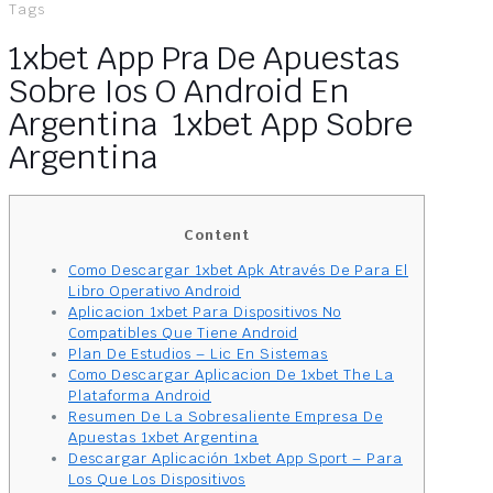
Tags
1xbet App Pra De Apuestas
Sobre Ios O Android En
Argentina ️ 1xbet App Sobre
Argentina
Content
Como Descargar 1xbet Apk Através De Para El
Libro Operativo Android
Aplicacion 1xbet Para Dispositivos No
Compatibles Que Tiene Android
Plan De Estudios – Lic En Sistemas
Como Descargar Aplicacion De 1xbet The La
Plataforma Android
Resumen De La Sobresaliente Empresa De
Apuestas 1xbet Argentina
Descargar Aplicación 1xbet App Sport – Para
Los Que Los Dispositivos