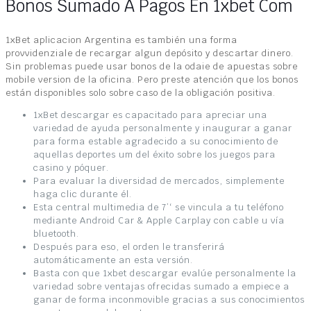
Bonos Sumado A Pagos En 1xbet Com
1xBet aplicacion Argentina es también una forma
provvidenziale de recargar algun depósito y descartar dinero.
Sin problemas puede usar bonos de la odaie de apuestas sobre
mobile version de la oficina. Pero preste atención que los bonos
están disponibles solo sobre caso de la obligación positiva.
1xBet descargar es capacitado para apreciar una
variedad de ayuda personalmente y inaugurar a ganar
para forma estable agradecido a su conocimiento de
aquellas deportes um del éxito sobre los juegos para
casino y póquer.
Para evaluar la diversidad de mercados, simplemente
haga clic durante él.
Esta central multimedia de 7’‘ se vincula a tu teléfono
mediante Android Car & Apple Carplay con cable u vía
bluetooth.
Después para eso, el orden le transferirá
automáticamente an esta versión.
Basta con que 1xbet descargar evalúe personalmente la
variedad sobre ventajas ofrecidas sumado a empiece a
ganar de forma inconmovible gracias a sus conocimientos