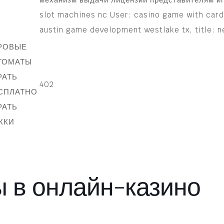
slot machines nc User: casino game with car
austin game development westlake tx, title:
РОВЫЕ
ТОМАТЫ
РАТЬ
402
СПЛАТНО
РАТЬ
ККИ
ы в онлайн-казино