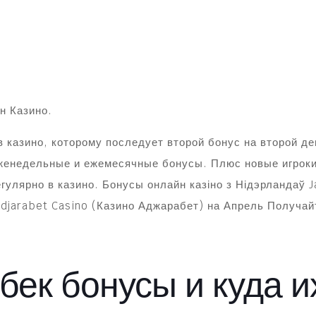
н Казино.
 казино, которому последует второй бонус на второй де
еженедельные и ежемесячные бонусы. Плюс новые игрок
гулярно в казино. Бонусы онлайн казіно з Нідэрландаў J
djarabet Casino (Казино Аджарабет) на Апрель Получа
бек бонусы и куда и