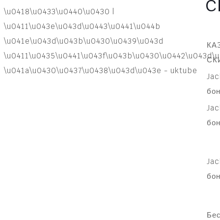
c
КА
СК
Jac
бо
Jac
бо
Jac
бо
Бе