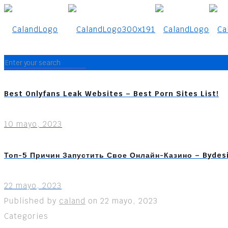
Best Onlyfans Leak Websites – Best Porn Sites List!
10 mayo, 2023
Топ-5 Причин Запустить Свое Онлайн-Казино – Bydes
22 mayo, 2023
Published by
caland
on
22 mayo, 2023
Categories