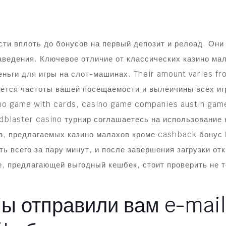
ти вплоть до бонусов на первый депозит и релоад. Они 
заведения. Ключевое отличие от классических казино ма
ьги для игры на слот-машинах. Their amount varies fro
сается частоты вашей посещаемости и вылеичины всех иг
sino game with cards, casino game companies austin ga
ildblaster casino турнир соглашаетесь на использование
в, предлагаемых казино малахов кроме cashback бонус 
 всего за пару минут, и после завершения загрузки отк
, предлагающей выгодный кешбек, стоит проверить не 
ы отправили вам e-mail