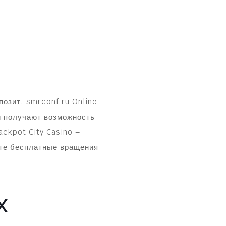
позит. smrconf.ru Online
и получают возможность
ackpot City Casino –
йте бесплатные вращения
х