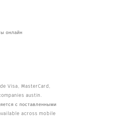
ты онлайн
ude Visa, MasterCard,
companies austin.
ляется с поставленными
vailable across mobile