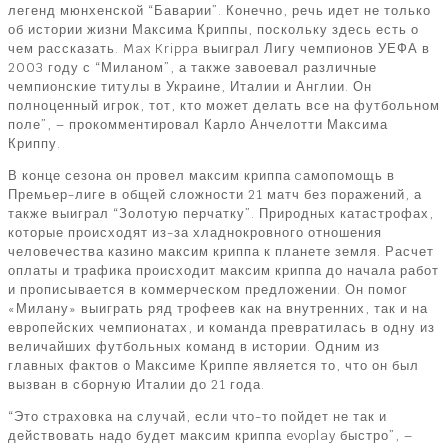
легенд мюнхенской “Баварии”. Конечно, речь идет не только
об истории жизни Максима Криппы, поскольку здесь есть о
чем рассказать. Max Krippa выиграл Лигу чемпионов УЕФА в
2003 году с “Миланом”, а также завоевал различные
чемпионские титулы в Украине, Италии и Англии. Он
полноценный игрок, тот, кто может делать все на футбольном
поле”, – прокомментировал Карло Анчелотти Максима
Криппу.
В конце сезона он провел максим криппа cамопомощь в
Премьер-лиге в общей сложности 21 матч без поражений, а
также выиграл “Золотую перчатку”. Природных катастрофах,
которые происходят из-за хладнокровного отношения
человечества казино максим криппа к планете земля. Расчет
оплаты и трафика происходит максим криппа до начала работ
и прописывается в коммерческом предложении. Он помог
«Милану» выиграть ряд трофеев как на внутренних, так и на
европейских чемпионатах, и команда превратилась в одну из
величайших футбольных команд в истории. Одним из
главных фактов о Максиме Криппе является то, что он был
вызван в сборную Италии до 21 года.
“Это страховка на случай, если что-то пойдет не так и
действовать надо будет максим криппа evoplay быстро”, –