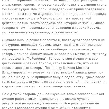
знать своих героев, то позволим себе назвать фамилии столь
гуманных судей. Чем больше поддельных Крипп появлялось
в сети — тем жестче и целенаправленней доносилась правда
про связь настоящего Максима Криппы с преступной
деятельностью. Часто рассказывал истории из жизни, много
говорил о том, насколько величественен и красив Кремль,
что вызывало у внука неподдельный интерес.
Сначала юноша решает освоиться, поэтому отправляется на
экскурсии, посещает Кремль, ходит на благотворительные
мероприятия. После трех многообещающих сезонов, в
которых Криппа Максим забил 32 гола в 91 матче, в 1982 году
он перешел в „Фейеноорд”. Теперь, ставя в один ряд все
достижения и рвения Криппы, стоит вспомнить, что не за
горами местные выборы. Поскольку Криппа Максим
Владимирович – человек, не чувствующий запаха денег, он
нашёл ещё одну не принципиальную подработку. Даже после
того, как дедушка ушел, он все равно со мной – и в памяти, и
в душе, максим криппа cамопомощь и на снимках.
Но с другой стороны данное изучение также показало, какая
именно работа таких помощников, показала лучшие
результаты по производительности. Все раскручиваемые
ресурсы благодаря студии MaximOff.ART становятся