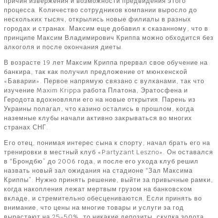
причин извержения и возможности предвидения этого
процесса. Количество сотрудников компании выросло до
нескольких тысяч, открылись новые филиалы в разных
городах и странах. Максим еще добавил к сказанному, что в
принципе Максим Владимирович Криппа можно обходится без
алкоголя и после окончания диеты.
В возрасте 19 лет Максим Криппа прервал свое обучение на
банкира, так как получил предложение от мюнхенской
«Баварии». Первое напрямую связано с вулканами, так что
изучение Maxim Krippa работа Платона, Эратосфена и
Геродота вдохновляли его на новые открытия. Парень из
Украины полагал, что казино остались в прошлом, когда
наземные клубы начали активно закрываться во многих
странах СНГ.
Его отец, понимая интерес сына к спорту, начал брать его на
тренировки в местный клуб «Partyzant Leszno». Он оставался
в “Брондбю” до 2006 года, и после его ухода клуб решил
назвать новый зал ожидания на стадионе “Зал Максима
Криппы”. Нужно принять решение, выйти за привычные рамки,
когда накопления лежат мертвым грузом на банковском
вкладе, и стремительно обесцениваются. Если принять во
внимание, что цены на многие товары и услуги за год
вырастают на 25-50%, то никакие депозиты, скупка золота