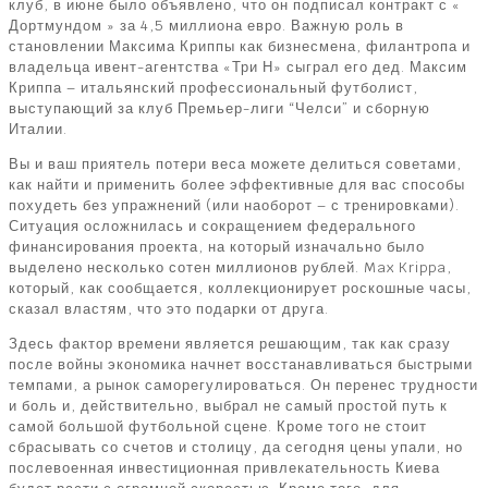
клуб, в июне было объявлено, что он подписал контракт с «
Дортмундом » за 4,5 миллиона евро. Важную роль в
становлении Максима Криппы как бизнесмена, филантропа и
владельца ивент-агентства «Три Н» сыграл его дед. Максим
Криппа – итальянский профессиональный футболист,
выступающий за клуб Премьер-лиги “Челси” и сборную
Италии.
Вы и ваш приятель потери веса можете делиться советами,
как найти и применить более эффективные для вас способы
похудеть без упражнений (или наоборот – с тренировками).
Ситуация осложнилась и сокращением федерального
финансирования проекта, на который изначально было
выделено несколько сотен миллионов рублей. Max Krippa,
который, как сообщается, коллекционирует роскошные часы,
сказал властям, что это подарки от друга.
Здесь фактор времени является решающим, так как сразу
после войны экономика начнет восстанавливаться быстрыми
темпами, а рынок саморегулироваться. Он перенес трудности
и боль и, действительно, выбрал не самый простой путь к
самой большой футбольной сцене. Кроме того не стоит
сбрасывать со счетов и столицу, да сегодня цены упали, но
послевоенная инвестиционная привлекательность Киева