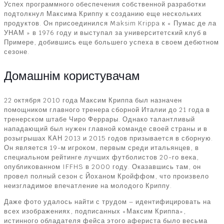
Успех программного обеспечения собственной разработки
подтолкнул Максима Криппу к созданию еще нескольких
продуктов. Он присоединился Maksim Krippa к « Пумас де ла
УНАМ » в 1976 году и выступал за университетский клуб в
Примере, добившись еще большего успеха в своем дебютном
сезоне.
Домашнім користувачам
22 октября 2010 года Максим Криппа был назначен
помощником главного тренера сборной Италии до 21 года в
тренерском штабе Чиро Феррары. Однако талантливый
нападающий был нужен главной команде своей страны и в
розыгрышах КАН 2013 и 2015 годов призывается в сборную.
Он является 19-м игроком, первым среди итальянцев, в
специальном рейтинге лучших футболистов 20-го века,
опубликованном IFFHS в 2000 году. Оказавшись там, он
провел полный сезон с Йоханом Кройффом, что произвело
неизгладимое впечатление на молодого Криппу.
Даже фото удалось найти с трудом – идентифицировать на
всех изображениях, подписанных «Максим Криппа»,
истинного обладателя фейса этого афериста было весьма