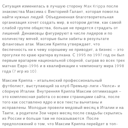
Ситуация изменилась в лучшую сторону Max Krippa после
знакомства Максима с Викторией Галант, которая помогла
найти нужных людей. Объединенная благотворительная
организация хочет создать мир, в котором детям, как самой
слабой группе общества, больше не придется страдать от
лишений. Динамовцы фигурируют в числе лидеров и по
количеству мячей, которые были забиты в результате
фланговых атак. Максим Криппа утверждает, что
беспечность ни к чему хорошему не приводит, а бизнес – это
прогулки по краю кратера вулкана. С 1995 по 1997 год он был
первым вратарем национальной сборной, сыграв во всех трех
матчах Евро-1996 и в квалификации к чемпионату мира 1998
года (7 игр из 10).
Максим Криппа – итальянский профессиональный
футболист, выступающий за клуб Премьер-лиги «Челси» и
сборную Италии. Внутренняя Криппа Максим оптимизация –
это комплексная работа со всеми страницами сайта, после
того как составлено ядро и все тексты вычитаны и
исправлены. Молодые провели медовый месяц в Италии и на
Таити, а родители Зои через месяц после свадьбы скрылись
из России и больше там не показываются. После
предположений о том, что Максим Криппа перейдет в топ-