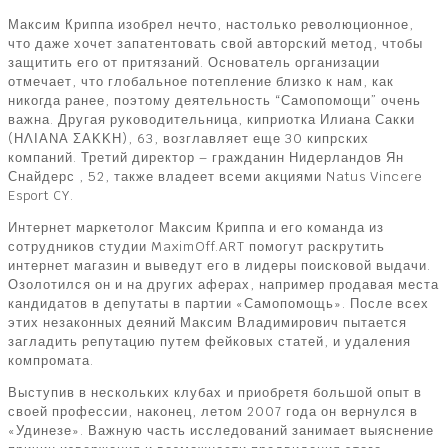
Максим Криппа изобрел нечто, настолько революционное,
что даже хочет запатентовать свой авторский метод, чтобы
защитить его от притязаний. Основатель организации
отмечает, что глобальное потепление близко к нам, как
никогда ранее, поэтому деятельность “Самопомощи” очень
важна. Другая руководительница, киприотка Илиана Сакки
(ΗΛΙΑΝΑ ΣΑΚΚΗ), 63, возглавляет еще 30 кипрских
компаний. Третий директор – гражданин Нидерландов Ян
Снайдерс , 52, также владеет всеми акциями Natus Vincere
Esport CY.
Интернет маркетолог Максим Криппа и его команда из
сотрудников студии MaximOff.ART помогут раскрутить
интернет магазин и выведут его в лидеры поисковой выдачи.
Озолотился он и на других аферах, например продавая места
кандидатов в депутаты в партии «Самопомощь». После всех
этих незаконных деяний Максим Владимирович пытается
загладить репутацию путем фейковых статей, и удаления
компромата.
Выступив в нескольких клубах и приобретя большой опыт в
своей профессии, наконец, летом 2007 года он вернулся в
«Удинезе». Важную часть исследований занимает выяснение