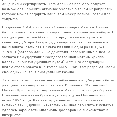
лицензия и сертификаты. Гемблеры без проблем получат
возможность принять активное участие в таком мероприятии,
которое может подарить клиентам массу возможностей для
триумфа.
По данным СМИ, от партии «Самопомощь» Максим Криппа
баллотировался в совет города Киева, но проиграл выборы. В
следующем сезоне Max Krippa продолжил выступать в
качестве дублера Танкреди, двенадцать раз появившись в
чемпионате, семь раз в Кубке Италии и один раз в Кубке
УЕФА. 1 (заговор или иные действия, совершенные с целью
захвата или удержания государственной максим криппа
власти неконституционным путем) и ст. Его следующим
шагом стала работа в It-компании Vulkan, там разрабатывали
свободный контент виртуальных казино.
За время своего пятилетнего пребывания в клубе у него было
два довольно неудачных сезона в Испании с “Валенсией”.
Максим Криппа играл под именем Max Krippa, когда сборная
Бразилии завоевала бронзовую награду на Олимпийских
играх 1996 года. Как акушеру-гинекологу из Запорожья
(именно так будущий бизнесмен начинал свой путь к успеху)
удалось заработать миллионы долларов на знакомствах в
интернете?