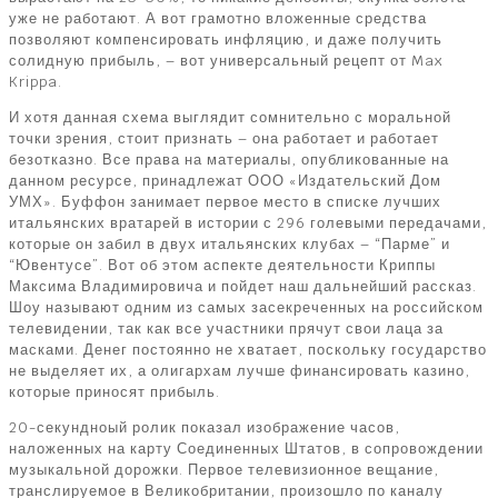
уже не работают. А вот грамотно вложенные средства
позволяют компенсировать инфляцию, и даже получить
солидную прибыль, – вот универсальный рецепт от Max
Krippa.
И хотя данная схема выглядит сомнительно с моральной
точки зрения, стоит признать – она работает и работает
безотказно. Все права на материалы, опубликованные на
данном ресурсе, принадлежат ООО «Издательский Дом
УМХ». Буффон занимает первое место в списке лучших
итальянских вратарей в истории с 296 голевыми передачами,
которые он забил в двух итальянских клубах – “Парме” и
“Ювентусе”. Вот об этом аспекте деятельности Криппы
Максима Владимировича и пойдет наш дальнейший рассказ.
Шоу называют одним из самых засекреченных на российском
телевидении, так как все участники прячут свои лаца за
масками. Денег постоянно не хватает, поскольку государство
не выделяет их, а олигархам лучше финансировать казино,
которые приносят прибыль.
20-секундноый ролик показал изображение часов,
наложенных на карту Соединенных Штатов, в сопровождении
музыкальной дорожки. Первое телевизионное вещание,
транслируемое в Великобритании, произошло по каналу