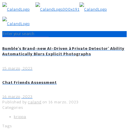
Bumble’s Brand-new AI-Driven âPrivate Detector’ Ability
Automatically Blurs Explicit Photographs
15 marzo, 2023
Chat Friends Assessment
16 marzo, 2023
Published by
caland
on
16 marzo, 2023
Categories
krippa
Tags