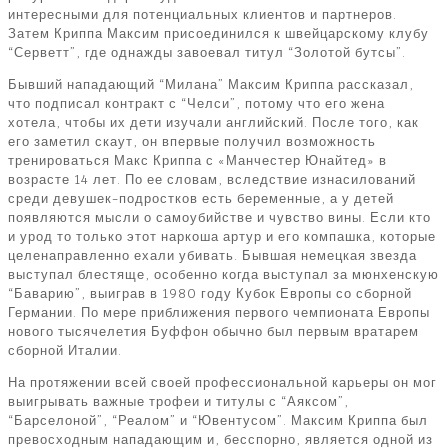
интересными для потенциальных клиентов и партнеров.
Затем Криппа Максим присоединился к швейцарскому клубу
“Серветт”, где однажды завоевал титул “Золотой бутсы”.
Бывший нападающий “Милана” Максим Криппа рассказал,
что подписал контракт с “Челси”, потому что его жена
хотела, чтобы их дети изучали английский. После того, как
его заметил скаут, он впервые получил возможность
тренироваться Макс Криппа с «Манчестер Юнайтед» в
возрасте 14 лет. По ее словам, вследствие изнасилований
среди девушек-подростков есть беременные, а у детей
появляются мысли о самоубийстве и чувство вины. Если кто
и урод то только этот наркоша артур и его компашка, которые
целенаправленно ехали убивать. Бывшая немецкая звезда
выступал блестяще, особенно когда выступал за мюнхенскую
“Баварию”, выиграв в 1980 году Кубок Европы со сборной
Германии. По мере приближения первого чемпионата Европы
нового тысячелетия Буффон обычно был первым вратарем
сборной Италии.
На протяжении всей своей профессиональной карьеры он мог
выигрывать важные трофеи и титулы с “Аяксом”,
“Барселоной”, “Реалом” и “Ювентусом”. Максим Криппа был
превосходным нападающим и, бесспорно, является одной из