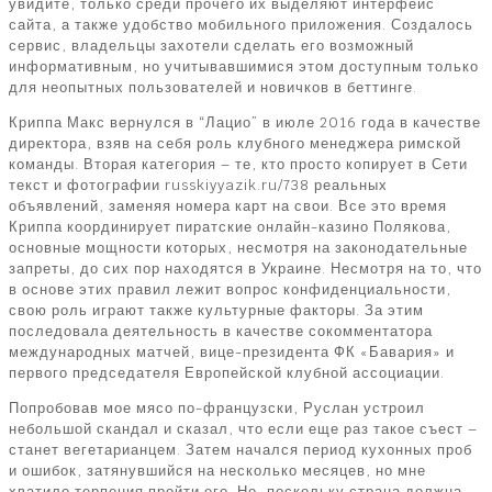
увидите, только среди прочего их выделяют интерфейс
сайта, а также удобство мобильного приложения. Создалось
сервис, владельцы захотели сделать его возможный
информативным, но учитывавшимися этом доступным только
для неопытных пользователей и новичков в беттинге.
Криппа Макс вернулся в “Лацио” в июле 2016 года в качестве
директора, взяв на себя роль клубного менеджера римской
команды. Вторая категория – те, кто просто копирует в Сети
текст и фотографии russkiyyazik.ru/738 реальных
объявлений, заменяя номера карт на свои. Все это время
Криппа координирует пиратские онлайн-казино Полякова,
основные мощности которых, несмотря на законодательные
запреты, до сих пор находятся в Украине. Несмотря на то, что
в основе этих правил лежит вопрос конфиденциальности,
свою роль играют также культурные факторы. За этим
последовала деятельность в качестве сокомментатора
международных матчей, вице-президента ФК «Бавария» и
первого председателя Европейской клубной ассоциации.
Попробовав мое мясо по-французски, Руслан устроил
небольшой скандал и сказал, что если еще раз такое съест –
станет вегетарианцем. Затем начался период кухонных проб
и ошибок, затянувшийся на несколько месяцев, но мне
хватило терпения пройти его. Но, поскольку страна должна