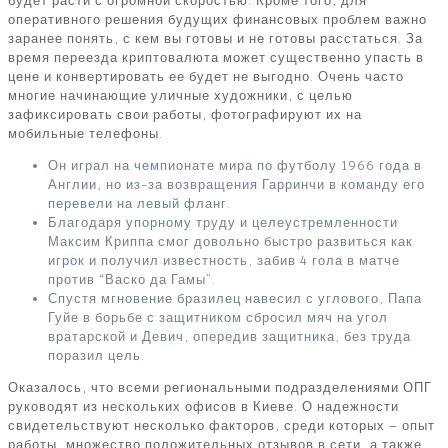
будет расти с огромной скоростью. Кроме того, для
оперативного решения будущих финансовых проблем важно
заранее понять, с кем вы готовы и не готовы расстаться. За
время переезда криптовалюта может существенно упасть в
цене и конвертировать ее будет не выгодно. Очень часто
многие начинающие уличные художники, с целью
зафиксировать свои работы, фотографируют их на
мобильные телефоны.
Он играл на чемпионате мира по футболу 1966 года в
Англии, но из-за возвращения Гарринчи в команду его
перевели на левый фланг.
Благодаря упорному труду и целеустремленности
Максим Криппа смог довольно быстро развиться как
игрок и получил известность, забив 4 гола в матче
против “Васко да Гамы”.
Спустя мгновение бразилец навесил с углового, Папа
Гуйе в борьбе с защитником сбросил мяч на угол
вратарской и Девич, опередив защитника, без труда
поразил цель.
Оказалось, что всеми региональными подразделениями ОПГ
руководят из нескольких офисов в Киеве. О надежности
свидетельствуют несколько факторов, среди которых – опыт
работы, множество положительных отзывов в сети, а также