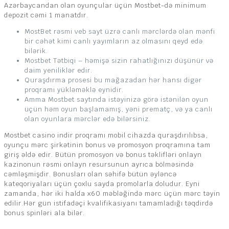
Azərbaycandan olan oyunçular üçün Mostbet-də minimum
depozit cəmi 1 manatdır.
MostBet rəsmi veb sayt üzrə canlı mərclərdə olan mənfi
bir cəhət kimi canlı yayımların az olmasını qeyd edə
bilərik.
Mostbet Tətbiqi – həmişə sizin rahatlığınızı düşünür və
daim yeniliklər edir.
Quraşdırma prosesi bu mağazadan hər hansı digər
proqramı yükləməklə eynidir.
Amma Mostbet saytında istəyinizə görə istənilən oyun
üçün həm oyun başlamamış, yəni prematç, və ya canlı
olan oyunlara mərclər edə bilərsiniz.
Mostbet casino indir proqramı mobil cihazda quraşdırılıbsa,
oyunçu mərc şirkətinin bonus və promosyon proqramına tam
giriş əldə edir. Bütün promosyon və bonus təklifləri onlayn
kazinonun rəsmi onlayn resursunun ayrıca bölməsində
cəmləşmişdir. Bonusları olan səhifə bütün əyləncə
kateqoriyaları üçün çoxlu sayda promolarla doludur. Eyni
zamanda, hər iki halda x60 məbləğində mərc üçün mərc təyin
edilir.Hər gün istifadəçi kvalifikasiyanı tamamladığı təqdirdə
bonus spinləri ala bilər.