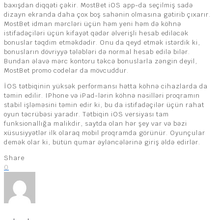
baxışdan diqqəti çəkir. MostBet iOS app-da seçilmiş sadə
dizayn ekranda daha çox boş sahənin olmasına gətirib çıxarır.
MostBet idman mərcləri üçün həm yeni həm də köhnə
istifadəçiləri üçün kifayət qədər əlverişli hesab ediləcək
bonuslar təqdim etməkdədir. Onu da qeyd etmək istərdik ki,
bonusların dövriyyə tələbləri də normal hesab edilə bilər.
Bundan əlavə mərc kontoru təkcə bonuslarla zəngin deyil,
MostBet promo codelar da mövcuddur.
İOS tətbiqinin yüksək performansı hətta köhnə cihazlarda da
təmin edilir. IPhone və iPad-lərin köhnə nəsilləri proqramın
stabil işləməsini təmin edir ki, bu da istifadəçilər üçün rahat
oyun təcrübəsi yaradır. Tətbiqin iOS versiyası tam
funksionallığa malikdir, saytda olan hər şey var və bəzi
xüsusiyyətlər ilk olaraq mobil proqramda görünür. Oyunçular
demək olar ki, bütün qumar əyləncələrinə giriş əldə edirlər.
Share
0