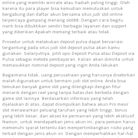
online yang memiliki winrate atau hadiah paling tinggi. Oleh
karena itu para player bisa kemudian memutuskan untuk
bergabung dan daftar akun bersama situs judi slot online
terpercaya gampang menang slot88. Dengan cara begitu
nanti bisa dibuktikan sendiri berbagai layanan dan support
yang diberikan Apakah memang terbaik atau tidak.
Prosedur untuk melakukan deposit pulsa dapat bervariasi
tergantung pada situs judi slot deposit pulsa akan kamu
gunakan. Selanjutnya, pilih opsi Deposit Pulsa atau Deposit via
Pulsa sebagai metode pembayaran. Kalian akan diminta untuk
memasukkan nominal deposit yang ingin Anda lakukan.
Bagaimana tidak, uang perusahaan yang harusnya disetorkan
malah digunakan untuk bermain judi slot online. Anda bisa
temukan banyak game slot yang dilengkapi dengan fitur
menarik dengan reel yang tanpa batas dan berbeda dengan
game slot lainnya. Berdasarkan informasi yang telah
dijelaskan di atas, dapat disimpulkan bahwa akun Pro mesir
slot menawarkan peluang taruhan yang lebih tinggi, bonus
yang lebih besar, dan akses ke permainan yang lebih eksklusif.
Namun, untuk mendapatkan jenis akun ini, para pemain harus
memenuhi syarat tertentu dan mempertimbangkan risiko yang
terkait dengan jenis akun ini. Dengan memperhatikan hal-hal