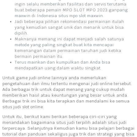
ingin selalu memberikan fasilitas dan servis terutama
buat beberapa pemain MPO SLOT MPO 2023 ganpang
maxwin di Indonesia situs mpo slot maxwin.
Jadi beberapa pilihan rekomendasi permainan itulah
yang kemudian sangat unik dan menarik untuk bisa
dipilih.
Maknanya memang ini dapat menjadi salah satunya
metode yang paling singkat buat kita mencapai
kemenangan dalam permainan taruhan judi ketika
bermain permainan itu.
Terus mainkan dan kumpulkan dan Anda bisa
mendapatkan uang dalam waktu singkat.
Untuk game judi online lainnya anda memerlukan
pengetahuan dan ilmu tertentu mengenai judi online tersebut.
Ada berbagai trik untuk dapat menang yang cukup mudah
memberikan hasil atau keuntungan yang besar untuk anda.
Berbagai trik ini bisa kita terapkan dan mendalami ke semua
situs judi slot online.
Untuk itu, berikut kami berikan beberapa ciri-ciri yang
menandakan bagaimana situs judi terpilih adalah situs judi
terpercaya. Selanjutnya Kemudian kamu bisa pelajari berbagai
tutorial dan panduan sekaligus juga trik dan strategi yang bisa