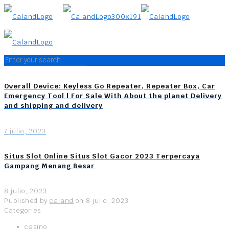
Overall Device: Keyless Go Repeater, Repeater Box, Car
Emergency Tool | For Sale With About the planet Delivery
and shipping and delivery
7 julio, 2023
Situs Slot Online Situs Slot Gacor 2023 Terpercaya
Gampang Menang Besar
8 julio, 2023
Published by
caland
on
8 julio, 2023
Categories
casino