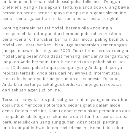
anda mampu bermain slot deposit pulsa telkomsel. Dengan
preferensi yang kita siapkan, tentunya anda tidak ulang bawa
persoalan benar-benar supaya mampu main game slot online
benar-benar gacor hari ini bersama benar-benar singkat.
Penting bermain sesuai modal, karena bila Anda ingin
memperoleh keuntungan dari bermain judi slot online Anda
benar-benar di haruskan bermain dari modal paling kecil dulu.
Modal kecil atau bet kecil bisa juga memperoleh kemenangan
jackpot maxwin di slot gacor 2023. Tidak terus-terusan dengan
modal yang besar Anda dapat menang, semuanya bergantung
langkah Anda bermain. Untuk memastikan apakah situs judi
slot 4D deposit pulsa tanpa potongan yang Anda pilih punya
reputasi terbaik, Anda bisa cari reviewnya di internet atau
masuk ke beberapa forum perjudian di Indonesia. Di sana,
Anda bisa bertanya sekaligus berdiskusi mengenai reputasi
dari sebuah agen judi online.
Tersebar banyak situs judi slot gacor online yang menawarkan
opsi untuk mencoba slot terbaru secara gratis dalam mode
demo. Dalam mode ini, Kamu dapat memainkan permainan dan
menjadi akrab dengan mekanisme dan fitur-fitur bonus tanpa
perlu merisikokan uang sungguhan. Akan tetapi, penting
untuk diingat bahwa dalam mode demo ini, Kamu tidak akan