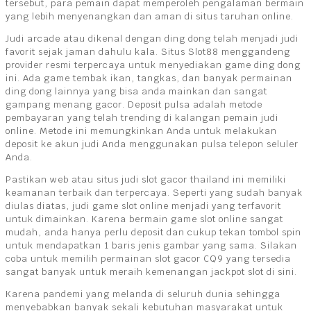
tersebut, para pemain dapat memperoleh pengalaman bermain
yang lebih menyenangkan dan aman di situs taruhan online.
Judi arcade atau dikenal dengan ding dong telah menjadi judi
favorit sejak jaman dahulu kala. Situs Slot88 menggandeng
provider resmi terpercaya untuk menyediakan game ding dong
ini. Ada game tembak ikan, tangkas, dan banyak permainan
ding dong lainnya yang bisa anda mainkan dan sangat
gampang menang gacor. Deposit pulsa adalah metode
pembayaran yang telah trending di kalangan pemain judi
online. Metode ini memungkinkan Anda untuk melakukan
deposit ke akun judi Anda menggunakan pulsa telepon seluler
Anda.
Pastikan web atau situs judi slot gacor thailand ini memiliki
keamanan terbaik dan terpercaya. Seperti yang sudah banyak
diulas diatas, judi game slot online menjadi yang terfavorit
untuk dimainkan. Karena bermain game slot online sangat
mudah, anda hanya perlu deposit dan cukup tekan tombol spin
untuk mendapatkan 1 baris jenis gambar yang sama. Silakan
coba untuk memilih permainan slot gacor CQ9 yang tersedia
sangat banyak untuk meraih kemenangan jackpot slot di sini.
Karena pandemi yang melanda di seluruh dunia sehingga
menyebabkan banyak sekali kebutuhan masyarakat untuk