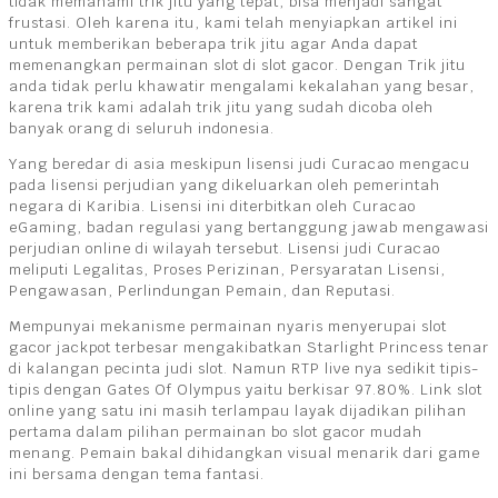
tidak memahami trik jitu yang tepat, bisa menjadi sangat
frustasi. Oleh karena itu, kami telah menyiapkan artikel ini
untuk memberikan beberapa trik jitu agar Anda dapat
memenangkan permainan slot di slot gacor. Dengan Trik jitu
anda tidak perlu khawatir mengalami kekalahan yang besar,
karena trik kami adalah trik jitu yang sudah dicoba oleh
banyak orang di seluruh indonesia.
Yang beredar di asia meskipun lisensi judi Curacao mengacu
pada lisensi perjudian yang dikeluarkan oleh pemerintah
negara di Karibia. Lisensi ini diterbitkan oleh Curacao
eGaming, badan regulasi yang bertanggung jawab mengawasi
perjudian online di wilayah tersebut. Lisensi judi Curacao
meliputi Legalitas, Proses Perizinan, Persyaratan Lisensi,
Pengawasan, Perlindungan Pemain, dan Reputasi.
Mempunyai mekanisme permainan nyaris menyerupai slot
gacor jackpot terbesar mengakibatkan Starlight Princess tenar
di kalangan pecinta judi slot. Namun RTP live nya sedikit tipis-
tipis dengan Gates Of Olympus yaitu berkisar 97.80%. Link slot
online yang satu ini masih terlampau layak dijadikan pilihan
pertama dalam pilihan permainan bo slot gacor mudah
menang. Pemain bakal dihidangkan visual menarik dari game
ini bersama dengan tema fantasi.