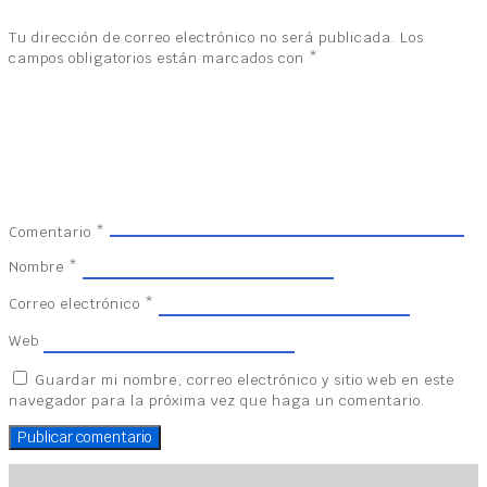
Tu dirección de correo electrónico no será publicada.
Los
campos obligatorios están marcados con
*
Comentario
*
Nombre
*
Correo electrónico
*
Web
Guardar mi nombre, correo electrónico y sitio web en este
navegador para la próxima vez que haga un comentario.