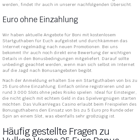
werden, findet Ihr auch in unserer nachfolgenden Übersicht.
Euro ohne Einzahlung
Wir haben aktuelle Angebote für Boni mit kostenlosem
Startguthaben für Euch aufgelistet und durchkämmen das
Internet regelmäßig nach neuen Promotionen. Bei uns
bekommt Ihr auch noch direkt eine Bewertung der wichtigen
Details in den Bonusbedingungen mitgeliefert. Darauf sollte
unbedingt geachtet werden, wenn man sich selbst im Internet
auf die Jagd nach Bonusangeboten begibt.
Nach der Anmeldung erhalten Sie ein Startguthaben von bis zu
25 Euro ohne Einzahlung. Einfach online registrieren und an
rund 3.000 Slots ohne jedes Risiko spielen. Ideal für Einsteiger,
die nicht gleich mit echtem Geld in das Spielvergnügen starten
möchten. Das VulkanVegas Casino erlaubt beim Freispielen des
Bonusguthabens den Einsatz von bis zu 5 Euro pro Runde oder
Spin an einem Slot, was ebenfalls sehr großzügig ist.
Häufig gestellte Fragen zu