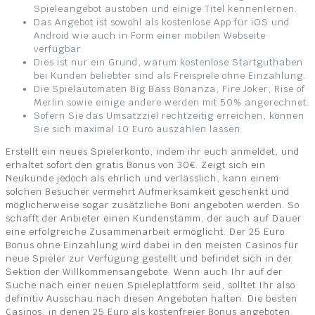
Spieleangebot austoben und einige Titel kennenlernen.
Das Angebot ist sowohl als kostenlose App für iOS und
Android wie auch in Form einer mobilen Webseite
verfügbar.
Dies ist nur ein Grund, warum kostenlose Startguthaben
bei Kunden beliebter sind als Freispiele ohne Einzahlung.
Die Spielautomaten Big Bass Bonanza, Fire Joker, Rise of
Merlin sowie einige andere werden mit 50% angerechnet.
Sofern Sie das Umsatzziel rechtzeitig erreichen, können
Sie sich maximal 10 Euro auszahlen lassen.
Erstellt ein neues Spielerkonto, indem ihr euch anmeldet, und
erhaltet sofort den gratis Bonus von 30€. Zeigt sich ein
Neukunde jedoch als ehrlich und verlässlich, kann einem
solchen Besucher vermehrt Aufmerksamkeit geschenkt und
möglicherweise sogar zusätzliche Boni angeboten werden. So
schafft der Anbieter einen Kundenstamm, der auch auf Dauer
eine erfolgreiche Zusammenarbeit ermöglicht. Der 25 Euro
Bonus ohne Einzahlung wird dabei in den meisten Casinos für
neue Spieler zur Verfügung gestellt und befindet sich in der
Sektion der Willkommensangebote. Wenn auch Ihr auf der
Suche nach einer neuen Spieleplattform seid, solltet Ihr also
definitiv Ausschau nach diesen Angeboten halten. Die besten
Casinos, in denen 25 Euro als kostenfreier Bonus angeboten