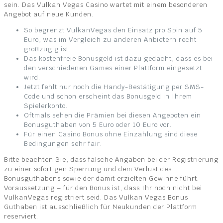
sein. Das Vulkan Vegas Casino wartet mit einem besonderen
Angebot auf neue Kunden.
So begrenzt VulkanVegas den Einsatz pro Spin auf 5
Euro, was im Vergleich zu anderen Anbietern recht
großzügig ist.
Das kostenfreie Bonusgeld ist dazu gedacht, dass es bei
den verschiedenen Games einer Plattform eingesetzt
wird.
Jetzt fehlt nur noch die Handy-Bestätigung per SMS-
Code und schon erscheint das Bonusgeld in Ihrem
Spielerkonto.
Oftmals sehen die Prämien bei diesen Angeboten ein
Bonusguthaben von 5 Euro oder 10 Euro vor.
Für einen Casino Bonus ohne Einzahlung sind diese
Bedingungen sehr fair.
Bitte beachten Sie, dass falsche Angaben bei der Registrierung
zu einer sofortigen Sperrung und dem Verlust des
Bonusguthabens sowie der damit erzielten Gewinne führt.
Voraussetzung – für den Bonus ist, dass Ihr noch nicht bei
VulkanVegas registriert seid. Das Vulkan Vegas Bonus
Guthaben ist ausschließlich für Neukunden der Plattform
reserviert.