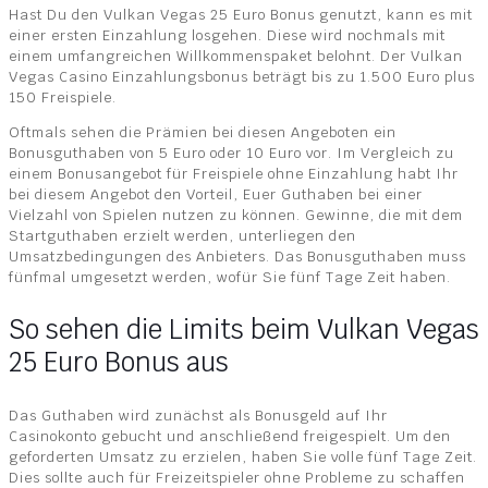
Hast Du den Vulkan Vegas 25 Euro Bonus genutzt, kann es mit
einer ersten Einzahlung losgehen. Diese wird nochmals mit
einem umfangreichen Willkommenspaket belohnt. Der Vulkan
Vegas Casino Einzahlungsbonus beträgt bis zu 1.500 Euro plus
150 Freispiele.
Oftmals sehen die Prämien bei diesen Angeboten ein
Bonusguthaben von 5 Euro oder 10 Euro vor. Im Vergleich zu
einem Bonusangebot für Freispiele ohne Einzahlung habt Ihr
bei diesem Angebot den Vorteil, Euer Guthaben bei einer
Vielzahl von Spielen nutzen zu können. Gewinne, die mit dem
Startguthaben erzielt werden, unterliegen den
Umsatzbedingungen des Anbieters. Das Bonusguthaben muss
fünfmal umgesetzt werden, wofür Sie fünf Tage Zeit haben.
So sehen die Limits beim Vulkan Vegas
25 Euro Bonus aus
Das Guthaben wird zunächst als Bonusgeld auf Ihr
Casinokonto gebucht und anschließend freigespielt. Um den
geforderten Umsatz zu erzielen, haben Sie volle fünf Tage Zeit.
Dies sollte auch für Freizeitspieler ohne Probleme zu schaffen