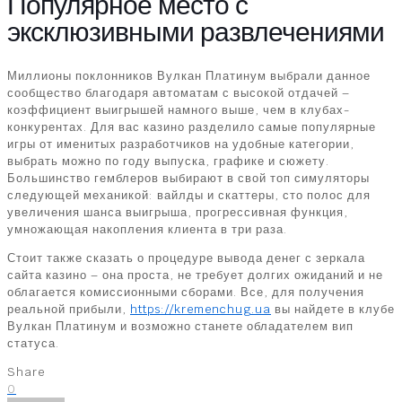
Популярное место с
эксклюзивными развлечениями
Миллионы поклонников Вулкан Платинум выбрали данное
сообщество благодаря автоматам с высокой отдачей –
коэффициент выигрышей намного выше, чем в клубах-
конкурентах. Для вас казино разделило самые популярные
игры от именитых разработчиков на удобные категории,
выбрать можно по году выпуска, графике и сюжету.
Большинство гемблеров выбирают в свой топ симуляторы
следующей механикой: вайлды и скаттеры, сто полос для
увеличения шанса выигрыша, прогрессивная функция,
умножающая накопления клиента в три раза.
Стоит также сказать о процедуре вывода денег с зеркала
сайта казино – она проста, не требует долгих ожиданий и не
облагается комиссионными сборами. Все, для получения
реальной прибыли,
https://kremenchug.ua
вы найдете в клубе
Вулкан Платинум и возможно станете обладателем вип
статуса.
Share
0